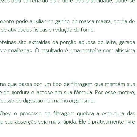
es pela correria do dia a dia e pela praticidade, pode-se
lemento pode auxiliar no ganho de massa magra, perda de
de atividades físicas e redução da fome.
teínas são extraídas da porção aquosa do leite, gerada
s e coalhadas. O resultado é uma proteína com altíssima
na que passa por um tipo de filtragem que mantém sua
o de gordura e lactose em sua fórmula. Por esse motivo,
rocesso de digestão normal no organismo.
ey, o processo de filtragem quebra a estrutura das
e sua absorção seja mais rápida. Ele é praticamente livre