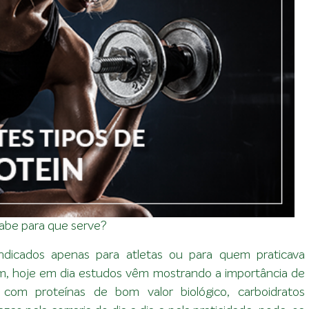
abe para que serve?
dicados apenas para atletas ou para quem praticava
ém, hoje em dia estudos vêm mostrando a importância de
com proteínas de bom valor biológico, carboidratos