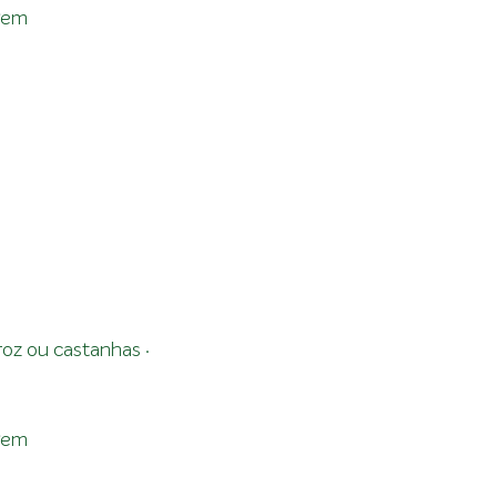
rgem
rroz ou castanhas ·
rgem