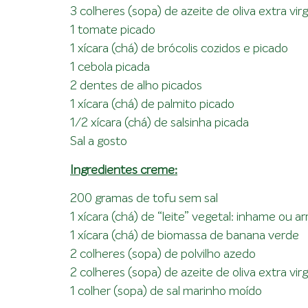
3 colheres (sopa) de azeite de oliva extra vi
1 tomate picado
1 xícara (chá) de brócolis cozidos e picado
1 cebola picada
2 dentes de alho picados
1 xícara (chá) de palmito picado
1/2 xícara (chá) de salsinha picada
Sal a gosto
Ingredientes creme:
200 gramas de tofu sem sal
1 xícara (chá) de “leite” vegetal: inhame ou a
1 xícara (chá) de biomassa de banana verde
2 colheres (sopa) de polvilho azedo
2 colheres (sopa) de azeite de oliva extra vi
1 colher (sopa) de sal marinho moído