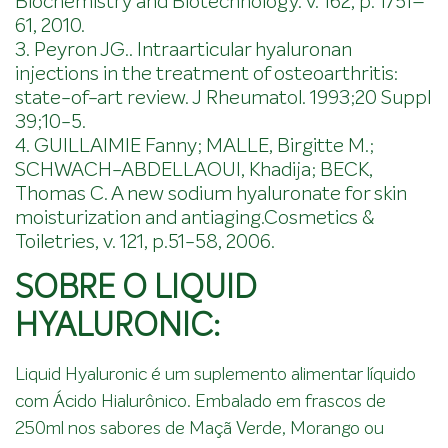
Biochemistry and Biotechnology. v. 162, p. 1751–
61, 2010.
3. Peyron JG.. Intraarticular hyaluronan
injections in the treatment of osteoarthritis:
state-of-art review. J Rheumatol. 1993;20 Suppl
39;10-5.
4. GUILLAIMIE Fanny; MALLE, Birgitte M.;
SCHWACH-ABDELLAOUI, Khadija; BECK,
Thomas C. A new sodium hyaluronate for skin
moisturization and antiaging.Cosmetics &
Toiletries, v. 121, p.51-58, 2006.
SOBRE O LIQUID
HYALURONIC:
Liquid Hyaluronic é um suplemento alimentar líquido
com Ácido Hialurônico. Embalado em frascos de
250ml nos sabores de Maçã Verde, Morango ou