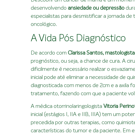
desenvolvendo
ansiedade ou depressão
dura
especialistas para desmistificar a jornada 
oncológico.
A Vida Pós Diagnóstico
De acordo com
Clarissa Santos, mastologis
prognóstico, ou seja, a chance de cura. A ci
dificilmente é necessário realizar o esvazi
inicial pode até eliminar a necessidade de qu
diagnosticada com menos de 2cm e a axila fo
tratamento, fazendo com que a paciente volt
A médica otorrinolaringologista
Vitoria Peri
inicial (estágios I, IIA e IIB, IIIA) tem um pot
precedida por outras terapias, como quimiot
características do tumor e da paciente. Em