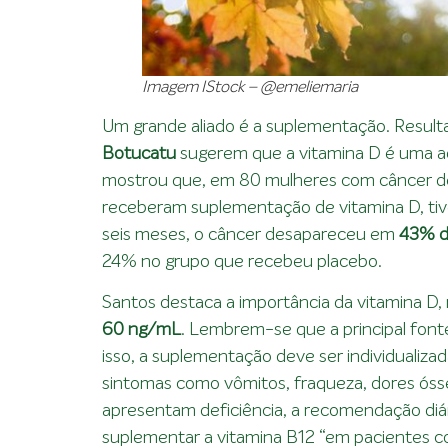
Imagem IStock –
@emeliemaria
Um grande aliado é a suplementação. Resul
Botucatu
sugerem que a vitamina D é uma ad
mostrou que, em 80 mulheres com câncer d
receberam suplementação de vitamina D, tiv
seis meses, o câncer desapareceu em
43% d
24% no grupo que recebeu placebo.
Santos destaca a importância da vitamina D, 
60 ng/mL
. Lembrem-se que a principal fonte
isso, a suplementação deve ser individualiza
sintomas como vômitos, fraqueza, dores óss
apresentam deficiência, a recomendação diá
suplementar a vitamina B12 “em pacientes 