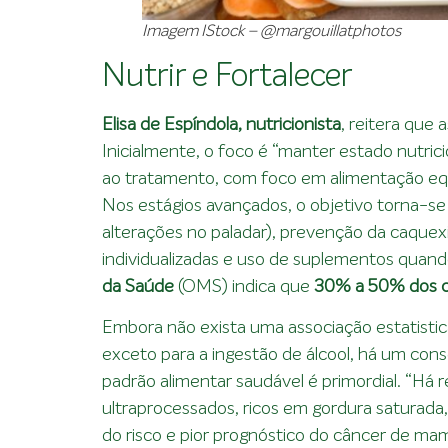
Imagem IStock –
@margouillatphotos
Nutrir e Fortalecer
Elisa de Espíndola, nutricionista
, reitera que
Inicialmente, o foco é “manter estado nutricio
ao tratamento, com foco em alimentação equi
Nos estágios avançados, o objetivo torna-se 
alterações no paladar), prevenção da caquexi
individualizadas e uso de suplementos qua
da Saúde
(OMS) indica que
30% a 50% dos 
Embora não exista uma associação estatistic
exceto para a ingestão de álcool, há um conse
padrão alimentar saudável é primordial. “Há
ultraprocessados, ricos em gordura saturada
do risco e pior prognóstico do câncer de ma