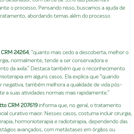
nte o processo. Pensando nisso, buscamos a ajuda de
de tratamento, abordando temas além do processo
ta CRM 24264
, “quanto mais cedo a descoberta, melhor o
rurgia, normalmente, tende a ser conservadora e
amento da axila.” Destaca também que o reconhecimento
imioterapia em alguns casos. Ela explica que “quando
r negativa, também melhora a qualidade de vida pós-
e a suas atividades normais mais rapidamente.”
notto CRM 207619
informa que, no geral, o tratamento
encial curativo maior. Nesses casos, costuma incluir cirurgia,
erapia, hormonioterapia e radioterapia, dependendo das
 estágios avançados, com metástases em órgãos ou