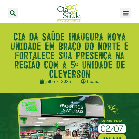
Cia da Saúde inaugura nova
unidade em Braço do Norte e
fortalece sua presença na
região com a 5º unidade de
Cleverson
julho 7, 2026
Luana