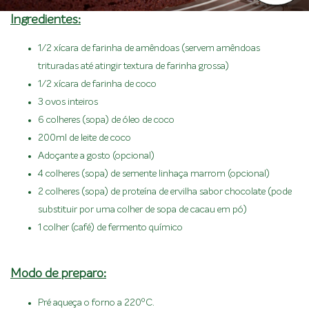
Ingredientes:
1/2 xícara de farinha de amêndoas (servem amêndoas
trituradas até atingir textura de farinha grossa)
1/2 xícara de farinha de coco
3 ovos inteiros
6 colheres (sopa) de óleo de coco
200ml de leite de coco
Adoçante a gosto (opcional)
4 colheres (sopa) de semente linhaça marrom (opcional)
2 colheres (sopa) de proteína de ervilha sabor chocolate (pode
substituir por uma colher de sopa de cacau em pó)
1 colher (café) de fermento químico
Modo de preparo:
Pré aqueça o forno a 220ºC.