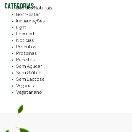
CATEGORIAS
Bebidas Naturais
Bem-estar
Inaugurações
Light
Low carb
Notícias
Produtos
Proteínas
Receitas
Sem Açúcar
Sem Glúten
Sem Lactose
Veganas
Vegetariano