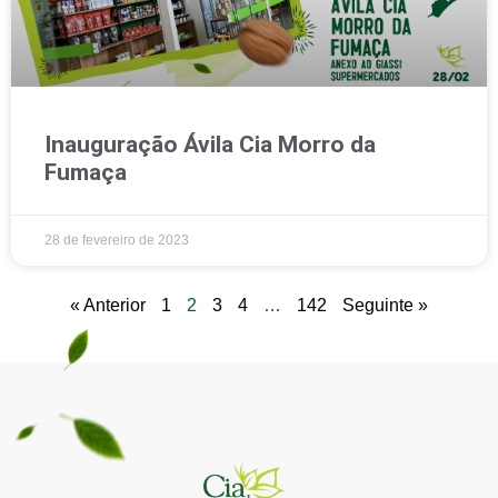
Inauguração Ávila Cia Morro da
Fumaça
28 de fevereiro de 2023
« Anterior
1
2
3
4
…
142
Seguinte »