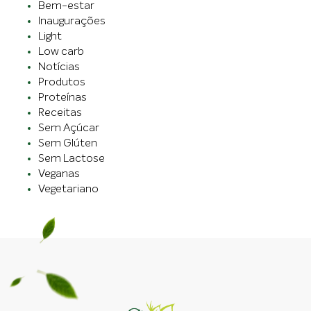
Bem-estar
Inaugurações
Light
Low carb
Notícias
Produtos
Proteínas
Receitas
Sem Açúcar
Sem Glúten
Sem Lactose
Veganas
Vegetariano