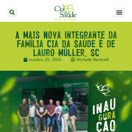
A Mais Nova Integrante da
Família Cia da Saúde é de
Lauro Müller, SC
outubro 15, 2024
Michelle Berticelli