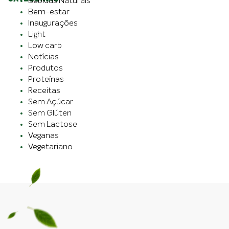
Bebidas Naturais
Bem-estar
Inaugurações
Light
Low carb
Notícias
Produtos
Proteínas
Receitas
Sem Açúcar
Sem Glúten
Sem Lactose
Veganas
Vegetariano