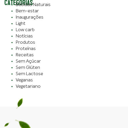
CATEGORIAS
Bebidas Naturais
Bem-estar
Inaugurações
Light
Low carb
Notícias
Produtos
Proteínas
Receitas
Sem Açúcar
Sem Glúten
Sem Lactose
Veganas
Vegetariano