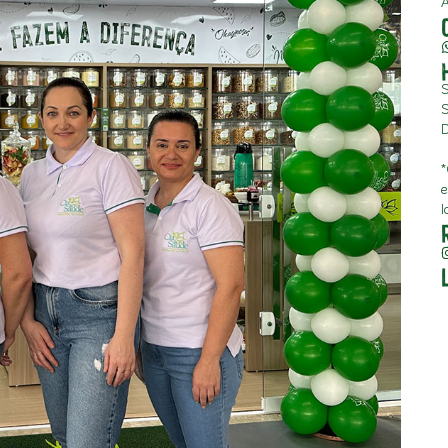
A
S
S
D
*
e
l