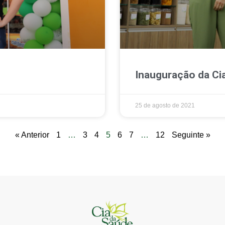
Inauguração da Cia
25 de agosto de 2021
« Anterior
1
…
3
4
5
6
7
…
12
Seguinte »